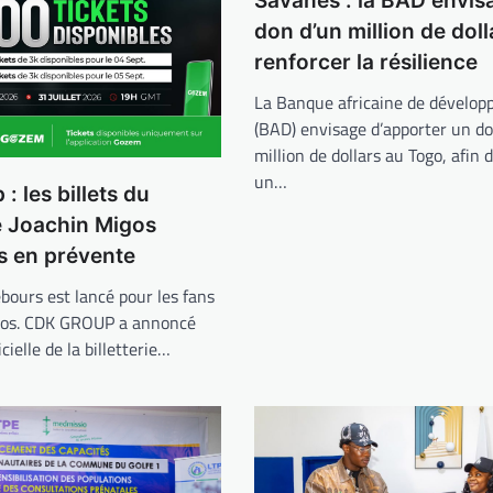
Savanes : la BAD envis
don d’un million de dol
renforcer la résilience
La Banque africaine de dévelo
(BAD) envisage d’apporter un do
million de dollars au Togo, afin 
un…
: les billets du
e Joachin Migos
s en prévente
bours est lancé pour les fans
gos. CDK GROUP a annoncé
icielle de la billetterie…