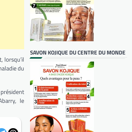
SAVON KOJIQUE DU CENTRE DU MONDE
 lorsqu’il
 maladie du
 président
barry, le