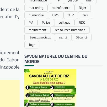
informatique
IYF
Justice
Mali
marketing
microfinance
Niger
dent de la
numérique
OMS
OTR
paix
r afin d’y
PIA
Police
politique
RDC
recrutement
ressources humaines
réseaux sociaux
santé
Sécurité
Togo
ysiquement
SAVON NATUREL DU CENTRE DU
t du Gabon
MONDE
 incapable