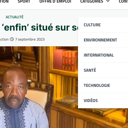
TION
SPORT
OFFRE D´EMPLOI
CATÉGORIES
CON
ACTUALITÉ
CULTURE
‘enfin’ situé sur son sort
ction
7 septembre 2023
ENVIRONNEMENT
INTERNATIONAL
SANTÉ
TECHNOLOGIE
VIDÉOS