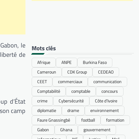
 Gabon, le
Mots clés
liberté de
Afrique
ANPE
Burkina Faso
Cameroun
CDK Group
CEDEAO
CEET
commerciaux
communication
Comptabilité
comptable
concours
oup d’État
crime
Cybersécurité
Côte d’Ivoire
e son camp
diplomatie
drame
environnement
Faure Gnassingbé
football
formation
Gabon
Ghana
gouvernement