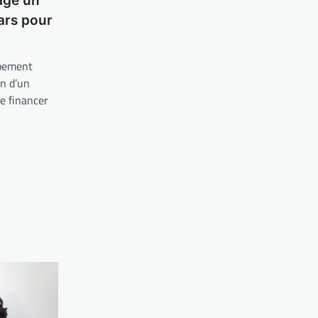
age un
lars pour
ppement
n d’un
de financer