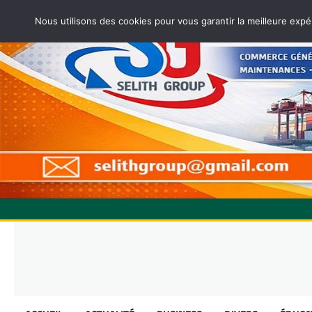
Nous utilisons des cookies pour vous garantir la meilleure expé
Skip
to
content