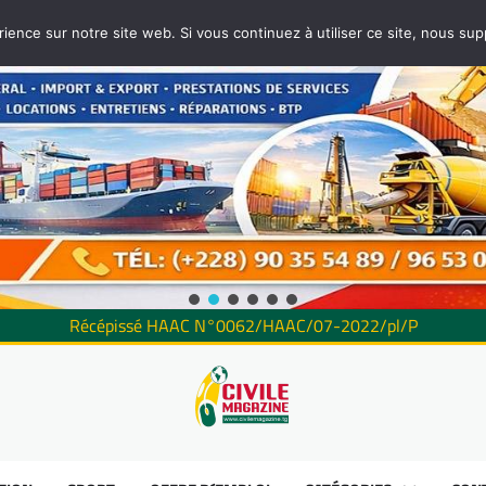
rience sur notre site web. Si vous continuez à utiliser ce site, nous su
Récépissé HAAC N°0062/HAAC/07-2022/pl/P