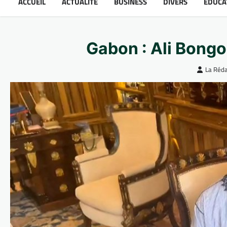
ACCUEIL
ACTUALITÉ
BUSINESS
DIVERS
ÉDUCA
Gabon : Ali Bongo 
La Réda