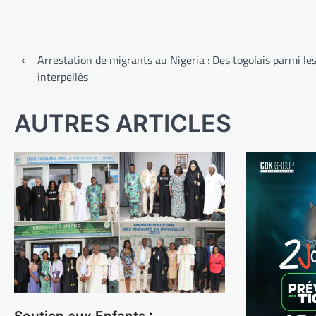
Navigation
⟵
Arrestation de migrants au Nigeria : Des togolais parmi le
de
interpellés
l’article
AUTRES ARTICLES