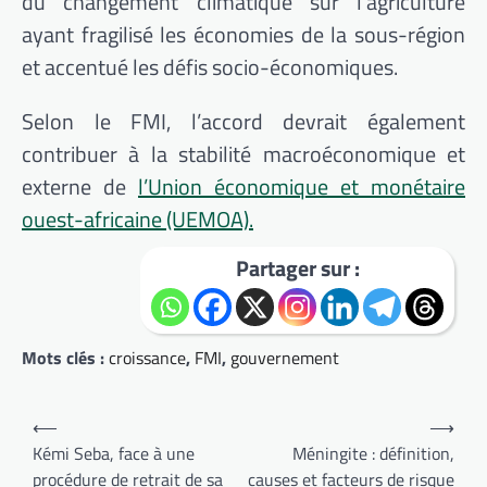
du changement climatique sur l’agriculture
ayant fragilisé les économies de la sous-région
et accentué les défis socio-économiques.
Selon le FMI, l’accord devrait également
contribuer à la stabilité macroéconomique et
externe de
l’Union économique et monétaire
ouest-africaine (UEMOA).
Partager sur :
Mots clés :
croissance
,
FMI
,
gouvernement
Navigation
⟵
⟶
de
Kémi Seba, face à une
Méningite : définition,
procédure de retrait de sa
causes et facteurs de risque
l’article