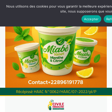
Nous utilisons des cookies pour vous garantir la meilleure expérienc
site, nous supposerons que vous 
Accepter
Ref
Récépissé HAAC N°0062/HAAC/07-2022/pl/P
Skip
to
content