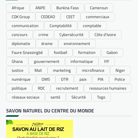
Afrique
ANPE
Burkina Faso
Cameroun
CDK Group
CEDEAO
CEET
commerciaux
communication
Comptabilité
comptable
concours
crime
Cybersécurité
Côte d’Ivoire
diplomatie
drame
environnement
Faure Gnassingbé
football
formation
Gabon
Ghana
gouvernement
informatique
IYF
Justice
Mali
marketing
microfinance
Niger
numérique
OMS
OTR
paix
PIA
Police
politique
RDC
recrutement
ressources humaines
réseaux sociaux
santé
Sécurité
Togo
SAVON NATUREL DU CENTRE DU MONDE