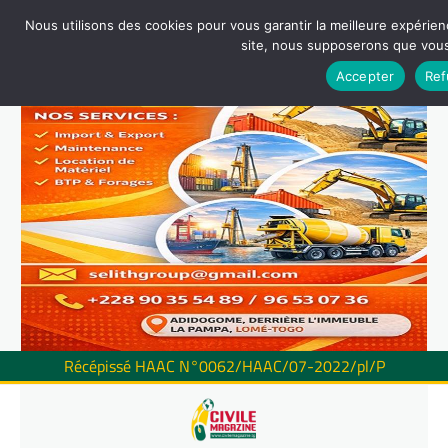
Nous utilisons des cookies pour vous garantir la meilleure expérienc
site, nous supposerons que vous 
Accepter
Ref
Récépissé HAAC N°0062/HAAC/07-2022/pl/P
Skip
to
content