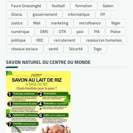
Faure Gnassingbé
football
formation
Gabon
Ghana
gouvernement
informatique
IYF
Justice
Mali
marketing
microfinance
Niger
numérique
OMS
OTR
paix
PIA
Police
politique
RDC
recrutement
ressources humaines
réseaux sociaux
santé
Sécurité
Togo
SAVON NATUREL DU CENTRE DU MONDE