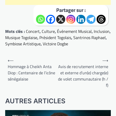
Partager sur :
Mots clés :
Concert
,
Culture
,
Événement Musical
,
Inclusion
,
Musique Togolaise
,
Président Togolais
,
Santrinos Raphael
,
Symbiose Artistique
,
Victoire Dogbe
Navigation
⟵
⟶
de
Hommage à Cheikh Anta
Avis de recrutement interne
Diop : Centenaire de l’icône
et externe d’un(e) charge(e)
l’article
sénégalaise
de volet communautaire (h /
f)
AUTRES ARTICLES